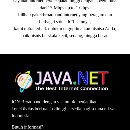
Layanan internet berkecepatan tinggi dengan speed mulai
dari 15 Mbps up to 1 Gbps.
Pilihan paket broadband internet yang beragam dan
berbagai solusi ICT lainnya,
kami mitra terbaik untuk mengoptimalkan bisnisa Anda,
baik bisnis berskala kecil, sedang, hingga besar.
ION Broadband dengan visi untuk menjadikan
konektivitas berkualitas tinggi tersedia bagi semua rakyat
Indonesia.
Butuh informasi?